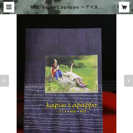
映画『kapiwとapappo 〜アイヌの
姉妹の物語〜』公式パンフレット | T
PS movieStore