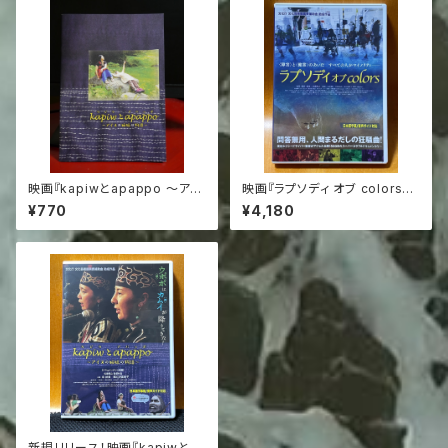
映画『kapiwとapappo 〜アイ
映画『ラプソディ オブ colors』
ヌの姉妹の物語〜』公式パンフ
（2021年）公式DVD
¥770
¥4,180
レット
新規リリース！映画『kapiwとa