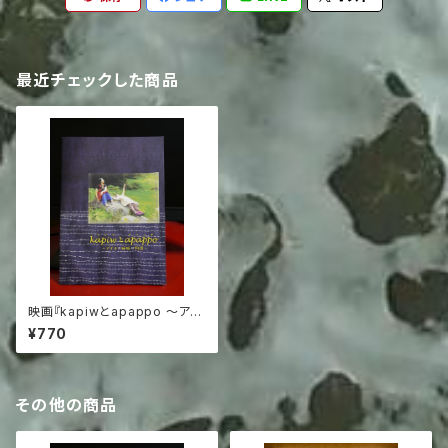
最近チェックした商品
映画『kapiwとapappo 〜アイ
ヌの姉妹の物語〜』公式パンフ
¥770
レット
その他の商品